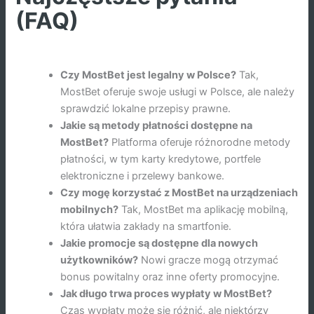
(FAQ)
Czy MostBet jest legalny w Polsce?
Tak,
MostBet oferuje swoje usługi w Polsce, ale należy
sprawdzić lokalne przepisy prawne.
Jakie są metody płatności dostępne na
MostBet?
Platforma oferuje różnorodne metody
płatności, w tym karty kredytowe, portfele
elektroniczne i przelewy bankowe.
Czy mogę korzystać z MostBet na urządzeniach
mobilnych?
Tak, MostBet ma aplikację mobilną,
która ułatwia zakłady na smartfonie.
Jakie promocje są dostępne dla nowych
użytkowników?
Nowi gracze mogą otrzymać
bonus powitalny oraz inne oferty promocyjne.
Jak długo trwa proces wypłaty w MostBet?
Czas wypłaty może się różnić, ale niektórzy