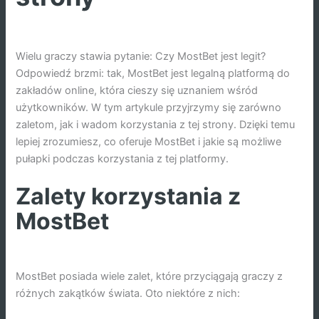
Wielu graczy stawia pytanie: Czy MostBet jest legit?
Odpowiedź brzmi: tak, MostBet jest legalną platformą do
zakładów online, która cieszy się uznaniem wśród
użytkowników. W tym artykule przyjrzymy się zarówno
zaletom, jak i wadom korzystania z tej strony. Dzięki temu
lepiej zrozumiesz, co oferuje MostBet i jakie są możliwe
pułapki podczas korzystania z tej platformy.
Zalety korzystania z
MostBet
MostBet posiada wiele zalet, które przyciągają graczy z
różnych zakątków świata. Oto niektóre z nich: