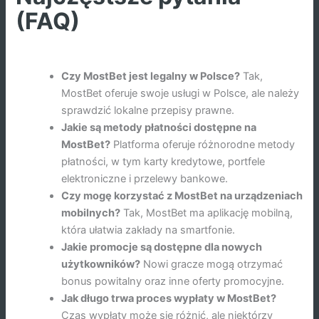
(FAQ)
Czy MostBet jest legalny w Polsce?
Tak,
MostBet oferuje swoje usługi w Polsce, ale należy
sprawdzić lokalne przepisy prawne.
Jakie są metody płatności dostępne na
MostBet?
Platforma oferuje różnorodne metody
płatności, w tym karty kredytowe, portfele
elektroniczne i przelewy bankowe.
Czy mogę korzystać z MostBet na urządzeniach
mobilnych?
Tak, MostBet ma aplikację mobilną,
która ułatwia zakłady na smartfonie.
Jakie promocje są dostępne dla nowych
użytkowników?
Nowi gracze mogą otrzymać
bonus powitalny oraz inne oferty promocyjne.
Jak długo trwa proces wypłaty w MostBet?
Czas wypłaty może się różnić, ale niektórzy