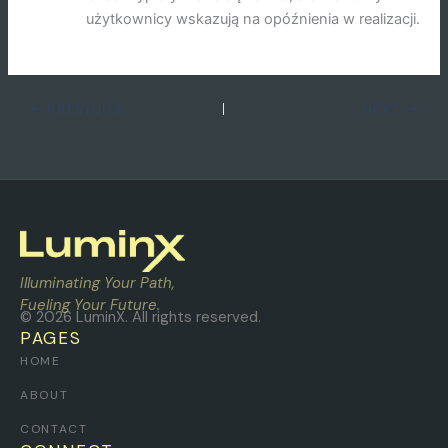
użytkownicy wskazują na opóźnienia w realizacji.
PREVIOUS
NEXT
Illuminating Your Path,
Fueling Your Future.
© 2026 LuminX. All rights reserved.
PAGES
HOME
ABOUT
CONTACT