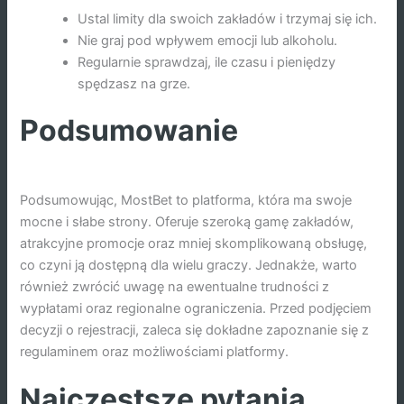
Ustal limity dla swoich zakładów i trzymaj się ich.
Nie graj pod wpływem emocji lub alkoholu.
Regularnie sprawdzaj, ile czasu i pieniędzy
spędzasz na grze.
Podsumowanie
Podsumowując, MostBet to platforma, która ma swoje
mocne i słabe strony. Oferuje szeroką gamę zakładów,
atrakcyjne promocje oraz mniej skomplikowaną obsługę,
co czyni ją dostępną dla wielu graczy. Jednakże, warto
również zwrócić uwagę na ewentualne trudności z
wypłatami oraz regionalne ograniczenia. Przed podjęciem
decyzji o rejestracji, zaleca się dokładne zapoznanie się z
regulaminem oraz możliwościami platformy.
Najczęstsze pytania