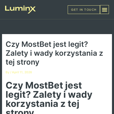
Skip
to
GET IN TOUCH
content
Czy MostBet jest legit?
Zalety i wady korzystania z
tej strony
By
/
April 11, 2026
Czy MostBet jest
legit? Zalety i wady
korzystania z tej
strony