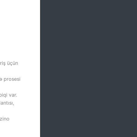
riş üçün
ə prosesi
iqi var.
antısı,
zino