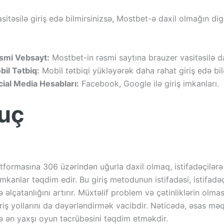
itəsilə giriş edə bilmirsinizsə, Mostbet-ə daxil olmağın dig
smi Vebsayt:
Mostbet-in rəsmi saytına brauzer vasitəsilə da
bil Tətbiq:
Mobil tətbiqi yükləyərək daha rahat giriş edə bilə
cial Media Hesabları:
Facebook, Google ilə giriş imkanları.
uç
tformasına 306 üzərindən uğurla daxil olmaq, istifadəçilərə
mkanlar təqdim edir. Bu giriş metodunun istifadəsi, istifadəç
ə əlçatanlığını artırır. Müxtəlif problem və çətinliklərin olmas
iriş yollarını da dəyərləndirmək vacibdir. Nəticədə, əsas mə
rə ən yaxşı oyun təcrübəsini təqdim etməkdir.