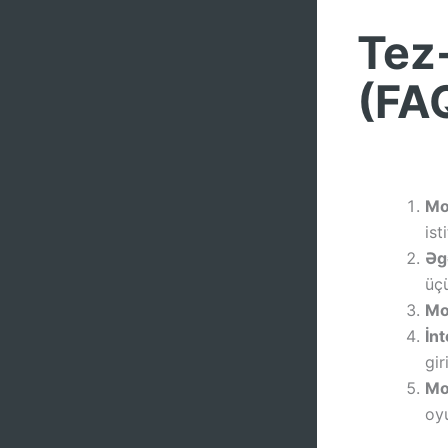
Tez-
(FA
Mo
ist
Əg
üçü
Mo
İn
gir
Mo
oy