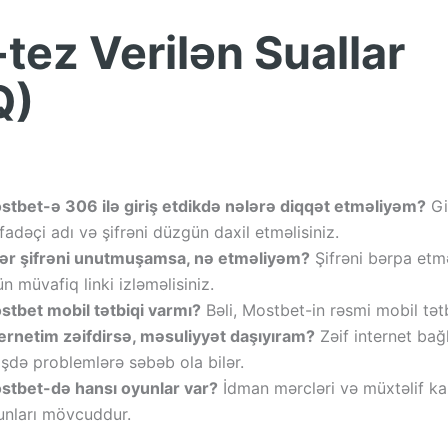
tez Verilən Suallar
Q)
stbet-ə 306 ilə giriş etdikdə nələrə diqqət etməliyəm?
Gi
ifadəçi adı və şifrəni düzgün daxil etməlisiniz.
ər şifrəni unutmuşamsa, nə etməliyəm?
Şifrəni bərpa etm
n müvafiq linki izləməlisiniz.
stbet mobil tətbiqi varmı?
Bəli, Mostbet-in rəsmi mobil tətb
ternetim zəifdirsə, məsuliyyət daşıyıram?
Zəif internet bağl
işdə problemlərə səbəb ola bilər.
stbet-də hansı oyunlar var?
İdman mərcləri və müxtəlif ka
unları mövcuddur.