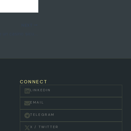
NEXT
Come riconoscere un casino sicuro non AAMS?
CONNECT
LINKEDIN
EMAIL
TELEGRAM
X / TWITTER