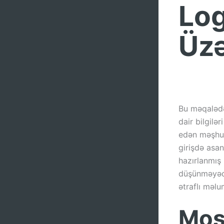
Log
Üz
Bu məqalədə
dair bilgilə
edən məşhur 
girişdə asan
hazırlanmış 
düşünməyəcə
ətraflı məlu
Most