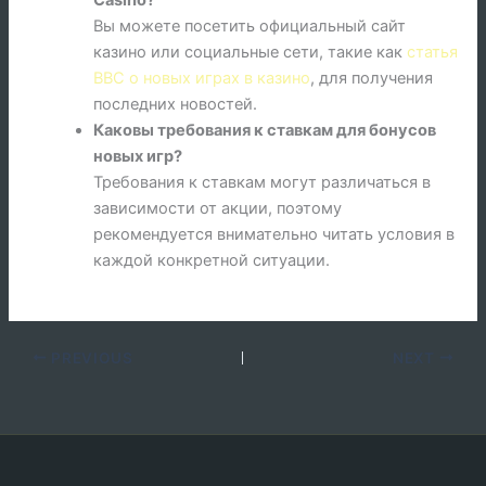
Вы можете посетить официальный сайт
казино или социальные сети, такие как
статья
BBC о новых играх в казино
, для получения
последних новостей.
Каковы требования к ставкам для бонусов
новых игр?
Требования к ставкам могут различаться в
зависимости от акции, поэтому
рекомендуется внимательно читать условия в
каждой конкретной ситуации.
PREVIOUS
NEXT