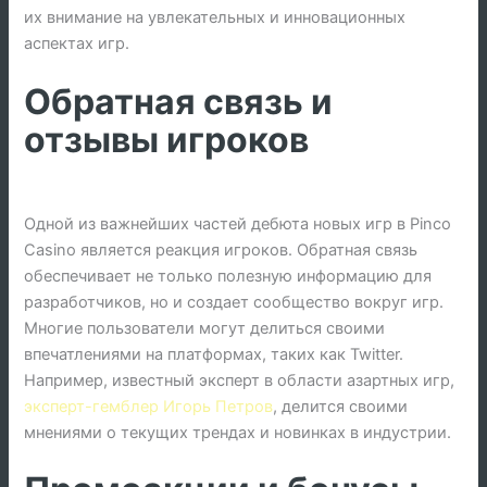
их внимание на увлекательных и инновационных
аспектах игр.
Обратная связь и
отзывы игроков
Одной из важнейших частей дебюта новых игр в Pinco
Casino является реакция игроков. Обратная связь
обеспечивает не только полезную информацию для
разработчиков, но и создает сообщество вокруг игр.
Многие пользователи могут делиться своими
впечатлениями на платформах, таких как Twitter.
Например, известный эксперт в области азартных игр,
эксперт-гемблер Игорь Петров
, делится своими
мнениями о текущих трендах и новинках в индустрии.