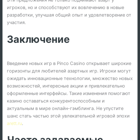
Эти предложения не только поднимают азарт у
игроков, но и способствуют их вовлечению в новые
разработки, улучшая общий опыт и удовлетворение от
участия.
Заключение
Введение новых игр в Pinco Casino открывает широкие
горизонты для любителей азартных игр. Игроки могут
ожидать инновационные технологии, множество новых
возможностей, интересные акции и привлекательно
оформленные интерфейсы. Такие изменения помогают
казино оставаться конкурентоспособным и
актуальным в мире онлайн-гэмблинга. Не упустите
шанс стать частью этой увлекательной игровой эпохи
arett.ru
.
Часто задаваемые