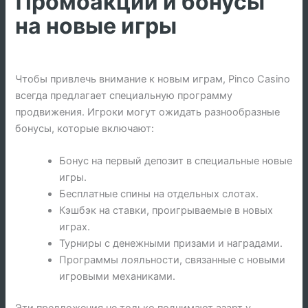
Промоакции и бонусы
на новые игры
Чтобы привлечь внимание к новым играм, Pinco Casino
всегда предлагает специальную программу
продвижения. Игроки могут ожидать разнообразные
бонусы, которые включают:
Бонус на первый депозит в специальные новые
игры.
Бесплатные спины на отдельных слотах.
Кэшбэк на ставки, проигрываемые в новых
играх.
Турниры с денежными призами и наградами.
Программы лояльности, связанные с новыми
игровыми механиками.