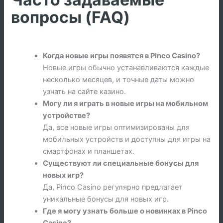
вопросы (FAQ)
Когда новые игры появятся в Pinco Casino?
Новые игры обычно устанавливаются каждые
несколько месяцев, и точные даты можно
узнать на сайте казино.
Могу ли я играть в новые игры на мобильном
устройстве?
Да, все новые игры оптимизированы для
мобильных устройств и доступны для игры на
смартфонах и планшетах.
Существуют ли специальные бонусы для
новых игр?
Да, Pinco Casino регулярно предлагает
уникальные бонусы для новых игр.
Где я могу узнать больше о новинках в Pinco
Casino?