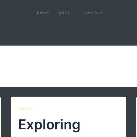
HOME
ABOUT
CONTACT
casino
Exploring