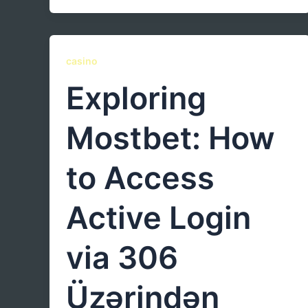
casino
Exploring
Mostbet: How
to Access
Active Login
via 306
Üzərindən