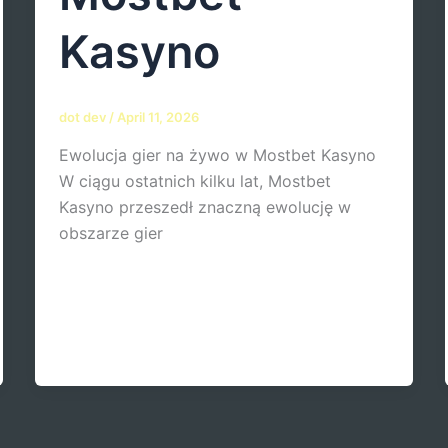
Kasyno
dot dev
/
April 11, 2026
Ewolucja gier na żywo w Mostbet Kasyno
W ciągu ostatnich kilku lat, Mostbet
Kasyno przeszedł znaczną ewolucję w
obszarze gier