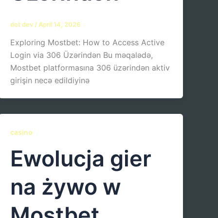
dot dev
/
April 14, 2026
Exploring Mostbet: How to Access Active
Login via 306 Üzərindən Bu məqalədə,
Mostbet platformasına 306 üzərindən aktiv
girişin necə edildiyinə
casino
Ewolucja gier
na żywo w
Mostbet