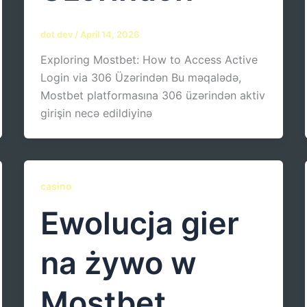
dot dev
/
April 14, 2026
Exploring Mostbet: How to Access Active
Login via 306 Üzərindən Bu məqalədə,
Mostbet platformasına 306 üzərindən aktiv
girişin necə edildiyinə
casino
Ewolucja gier
na żywo w
Mostbet