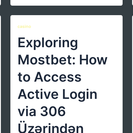
casino
Exploring
Mostbet: How
to Access
Active Login
via 306
Üzərindən