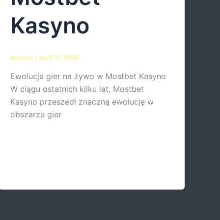
Kasyno
dot dev
/
April 11, 2026
Ewolucja gier na żywo w Mostbet Kasyno
W ciągu ostatnich kilku lat, Mostbet
Kasyno przeszedł znaczną ewolucję w
obszarze gier