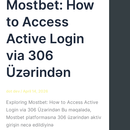
Mostbet: How
to Access
Active Login
via 306
Üzərindən
dot dev
/
April 14, 2026
Exploring Mostbet: How to Access Active
Login via 306 Üzərindən Bu məqalədə,
Mostbet platformasına 306 üzərindən aktiv
girişin necə edildiyinə